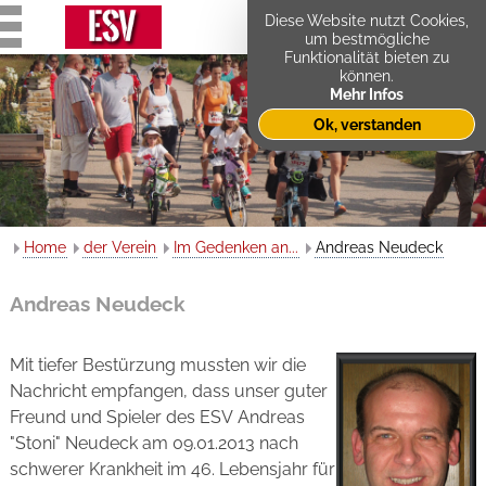
Diese Website nutzt Cookies,
um bestmögliche
Funktionalität bieten zu
können.
Mehr Infos
Ok, verstanden
Home
der Verein
Im Gedenken an...
Andreas Neudeck
Andreas Neudeck
Mit tiefer Bestürzung mussten wir die
Nachricht empfangen, dass unser guter
Freund und Spieler des ESV Andreas
"Stoni" Neudeck am 09.01.2013 nach
schwerer Krankheit im 46. Lebensjahr für