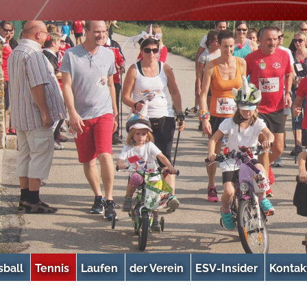
sball
Tennis
Laufen
der Verein
ESV-Insider
Kontak